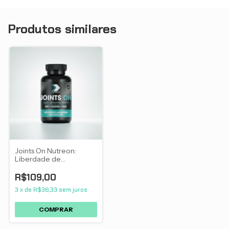
Produtos similares
Joints On Nutreon:
Liberdade de
Movimento, Alívio
Articular e
R$109,00
Regeneração com LHA
3
x
de
R$36,33
sem juros