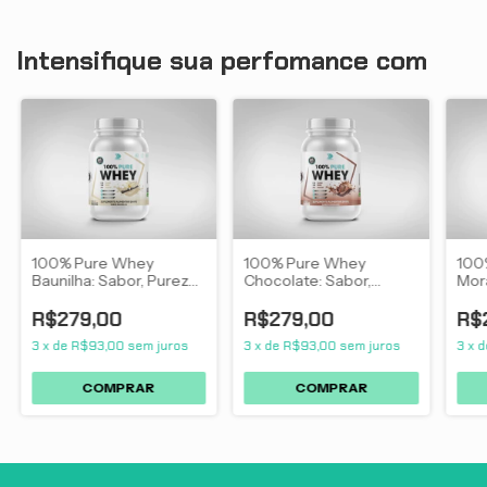
Intensifique sua perfomance com
100% Pure Whey
100% Pure Whey
100
Baunilha: Sabor, Pureza
Chocolate: Sabor,
Mor
e Performance para
Pureza e Performance
e P
Seus Treinos
para Seus Treinos
Seus
R$279,00
R$279,00
R$
3
x
de
R$93,00
sem juros
3
x
de
R$93,00
sem juros
3
x
d