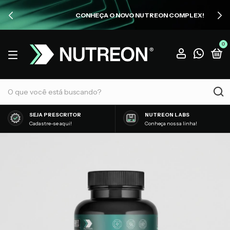
CONHEÇA O NOVO NUTREON COMPLEX!
0
SEJA PRESCRITOR
NUTREON LABS
Cadastre-se aqui!
Conheça nossa linha!