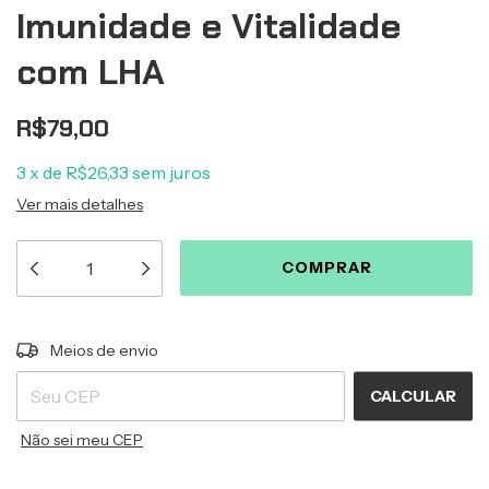
Imunidade e Vitalidade
com LHA
R$79,00
3
x
de
R$26,33
sem juros
Ver mais detalhes
ALTERAR CEP
Entregas para o CEP:
Meios de envio
CALCULAR
Não sei meu CEP