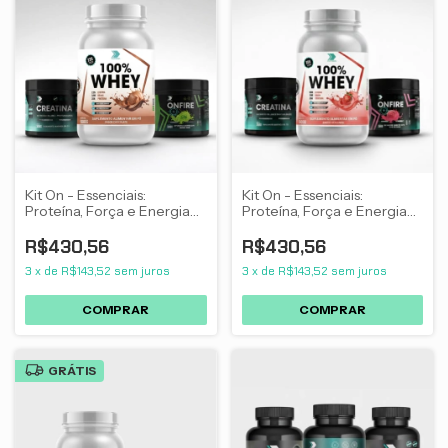
Kit On - Essenciais:
Kit On - Essenciais:
Proteína, Força e Energia
Proteína, Força e Energia
para Treino
para Treino
R$430,56
R$430,56
3
x
de
R$143,52
sem juros
3
x
de
R$143,52
sem juros
GRÁTIS