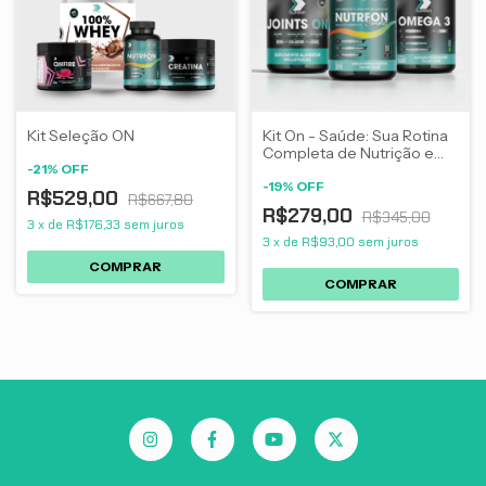
Kit Seleção ON
Kit On - Saúde: Sua Rotina
Completa de Nutrição e
-
21
%
OFF
Bem-Estar
-
19
%
OFF
R$529,00
R$667,80
R$279,00
R$345,00
3
x
de
R$176,33
sem juros
3
x
de
R$93,00
sem juros