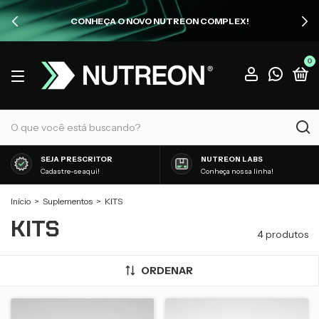
CONHEÇA O NOVO NUTREON COMPLEX!
0
SEJA PRESCRITOR
NUTREON LABS
Cadastre-se aqui!
Conheça nossa linha!
Início
>
Suplementos
>
KITS
KITS
4 produtos
ORDENAR